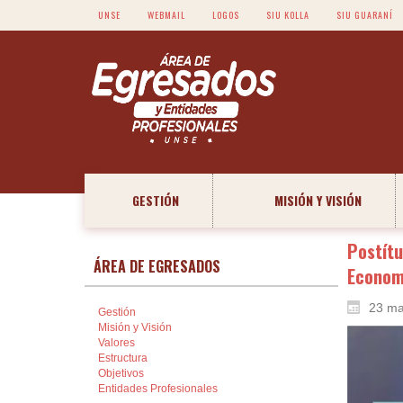
UNSE
WEBMAIL
LOGOS
SIU KOLLA
SIU GUARANÍ
GESTIÓN
MISIÓN Y VISIÓN
Postítu
ÁREA DE EGRESADOS
Economí
23 ma
Gestión
Misión y Visión
Valores
Estructura
Objetivos
Entidades Profesionales