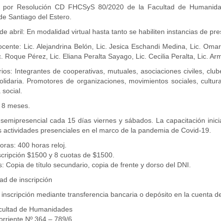
 por Resolución CD FHCSyS 80/2020 de la Facultad de Humanidad,
de Santiago del Estero.
 de abril: En modalidad virtual hasta tanto se habiliten instancias de pre
cente: Lic. Alejandrina Belón, Lic. Jesica Eschandi Medina, Lic. Om
ic. Roque Pérez, Lic. Eliana Peralta Sayago, Lic. Cecilia Peralta, Lic.
rios: Integrantes de cooperativas, mutuales, asociaciones civiles, cl
solidaria. Promotores de organizaciones, movimientos sociales, cultura
social.
 8 meses.
semipresencial cada 15 días viernes y sábados. La capacitación inici
as actividades presenciales en el marco de la pandemia de Covid-19.
oras: 400 horas reloj.
scripción $1500 y 8 cuotas de $1500.
: Copia de título secundario, copia de frente y dorso del DNI.
ad de inscripción
 inscripción mediante transferencia bancaria o depósito en la cuenta d
ultad de Humanidades
rriente Nº 364 – 789/6