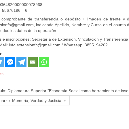
0364820000000078968
– 58676196 – 6
r comprobante de transferencia o depósito + Imagen de frente y d
nsionfh@gmail.com, indicando Apellido, Nombre y Curso en el asunto 
todos los datos de la operación.
es e inscripciones: Secretaría de Extensión, Vinculación y Transferenc
 Mail: info.extensionfh@gmail.com / Whatsapp: 3855194202
r
as
tulo: Diplomatura Superior “Economía Social como herramienta de inse
arzo: Memoria, Verdad y Justicia. »