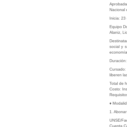
Aprobada
Nacional 
Inicia: 23
Equipo Do
Alaniz, L
Destinata
social y 
economía 
Duración:
Cursado: 
liberen l
Total de h
Costo: In
Requisitos
♦️ Modalid
1. Abonar
UNSE/Fac
Cuenta Co