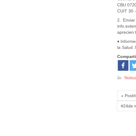
CBU 072
CUIT 30 
2. Envia
info.exte
aprecien 
♦️ Inform
la Salud.
Comparti
Notici
« Postí
#24de m