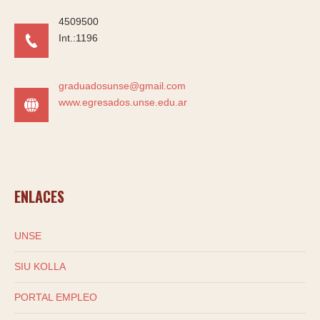
4509500
Int.:1196
graduadosunse@gmail.com
www.egresados.unse.edu.ar
ENLACES
UNSE
SIU KOLLA
PORTAL EMPLEO