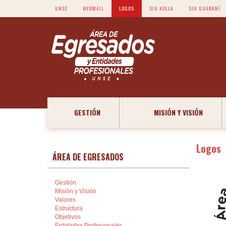
UNSE
WEBMAIL
LOGOS
SIU KOLLA
SIU GUARANÍ
GESTIÓN
MISIÓN Y VISIÓN
Logos
ÁREA DE EGRESADOS
Gestión
Misión y Visión
Valores
Estructura
Objetivos
Entidades Profesionales