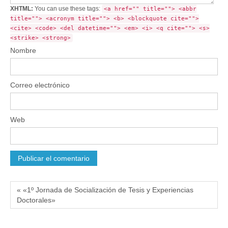
XHTML:
You can use these tags:
<a href="" title=""> <abbr
title=""> <acronym title=""> <b> <blockquote cite="">
<cite> <code> <del datetime=""> <em> <i> <q cite=""> <s>
<strike> <strong>
Nombre
Correo electrónico
Web
« «1º Jornada de Socialización de Tesis y Experiencias
Doctorales»