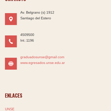
Av. Belgrano (s) 1912
Santiago del Estero
4509500
Int.:1196
graduadosunse@gmail.com
www.egresados.unse.edu.ar
ENLACES
UNSE