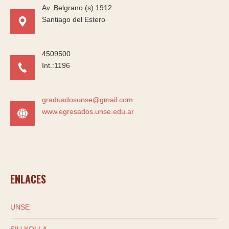
Av. Belgrano (s) 1912
Santiago del Estero
4509500
Int.:1196
graduadosunse@gmail.com
www.egresados.unse.edu.ar
ENLACES
UNSE