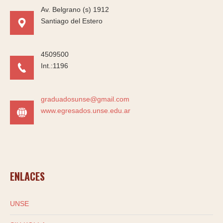
Av. Belgrano (s) 1912
Santiago del Estero
4509500
Int.:1196
graduadosunse@gmail.com
www.egresados.unse.edu.ar
ENLACES
UNSE