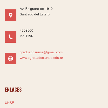
Av. Belgrano (s) 1912
Santiago del Estero
4509500
Int.:1196
graduadosunse@gmail.com
www.egresados.unse.edu.ar
ENLACES
UNSE