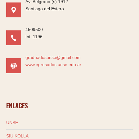
Av. Belgrano (s) 1912
Santiago del Estero
4509500
Int.:1196
graduadosunse@gmail.com
www.egresados.unse.edu.ar
ENLACES
UNSE
SIU KOLLA