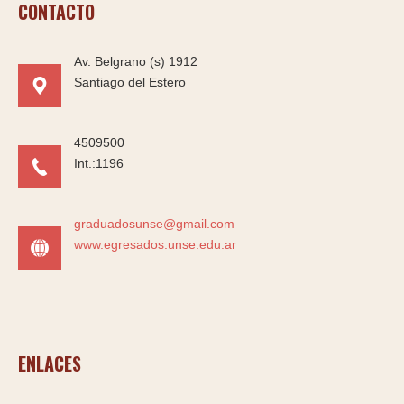
CONTACTO
Av. Belgrano (s) 1912
Santiago del Estero
4509500
Int.:1196
graduadosunse@gmail.com
www.egresados.unse.edu.ar
ENLACES