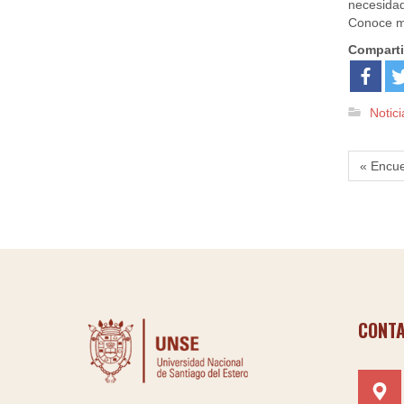
necesidad
Conoce m
Comparti
Notici
« Encu
CONT