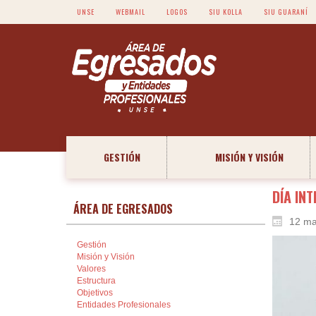
UNSE
WEBMAIL
LOGOS
SIU KOLLA
SIU GUARANÍ
GESTIÓN
MISIÓN Y VISIÓN
DÍA IN
ÁREA DE EGRESADOS
12 ma
Gestión
Misión y Visión
Valores
Estructura
Objetivos
Entidades Profesionales